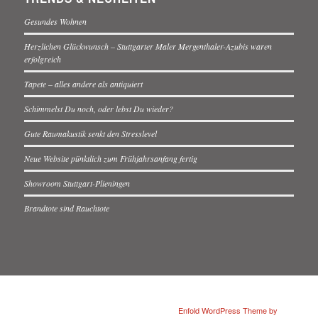
Gesundes Wohnen
Herzlichen Glückwunsch – Stuttgarter Maler Mergenthaler-Azubis waren
erfolgreich
Tapete – alles andere als antiquiert
Schimmelst Du noch, oder lebst Du wieder?
Gute Raumakustik senkt den Stresslevel
Neue Website pünktlich zum Frühjahrsanfang fertig
Showroom Stuttgart-Plieningen
Brandtote sind Rauchtote
© mmm-mergenthaler / www.buetefisch.de -
Enfold WordPress Theme by